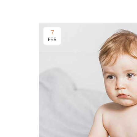
7
FEB