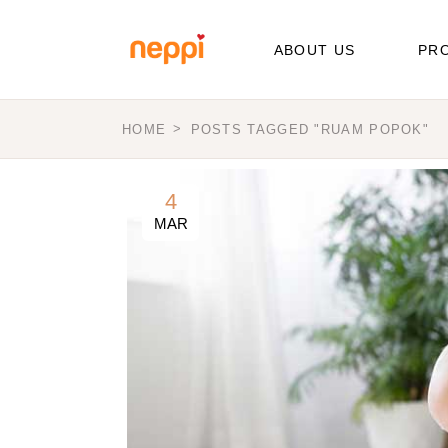
Skip
to
the
ABOUT US
PR
content
HOME
POSTS TAGGED "RUAM POPOK"
Dia
Wip
4
Med
MAR