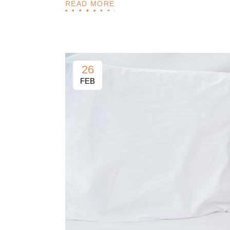
READ MORE
26
FEB