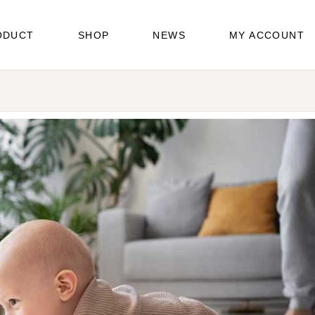
ODUCT
SHOP
NEWS
MY ACCOUNT
pers
es
icare