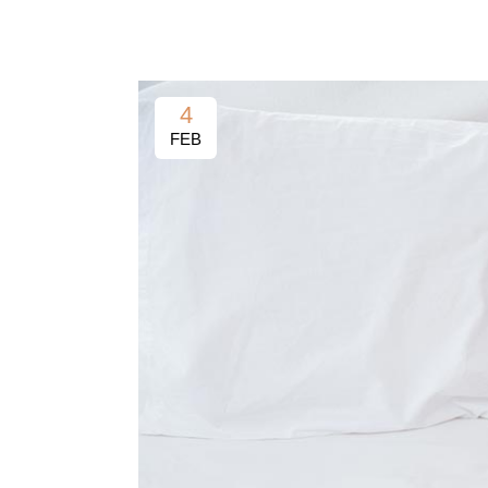
4
FEB