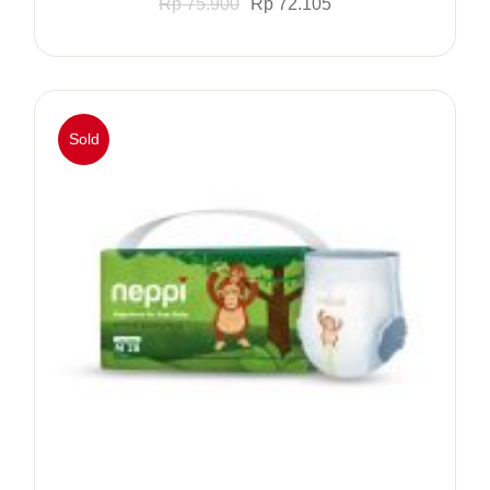
Rp
75.900
Rp
72.105
Sold