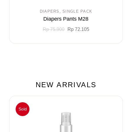
DIAPERS
SINGLE PACK
Diapers Pants M28
Rp
75.900
Rp
72.105
NEW ARRIVALS
Sold