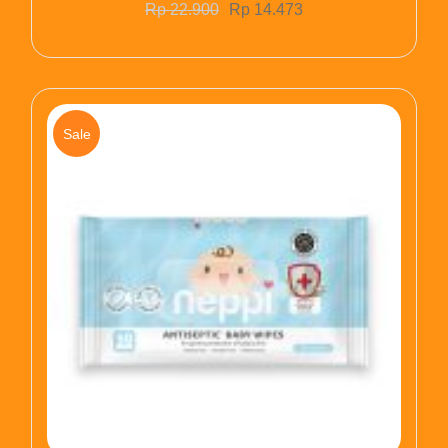
Rp
22.900
Rp
14.473
Sale