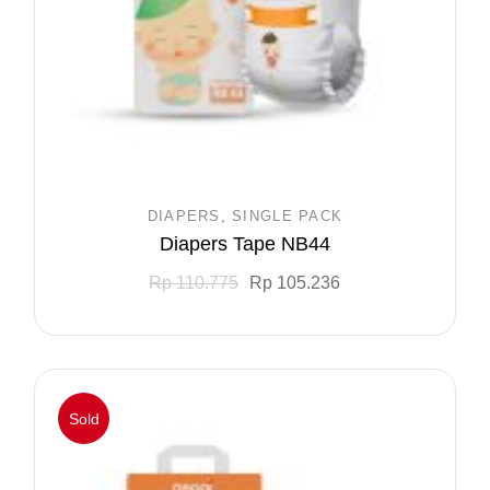
DIAPERS
SINGLE PACK
Diapers Tape NB44
Rp
110.775
Rp
105.236
Sold