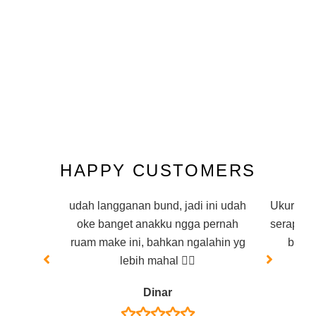
HAPPY CUSTOMERS
udah langganan bund, jadi ini udah
Ukuran p
oke banget anakku ngga pernah
serap ju
ruam make ini, bahkan ngalahin yg
bayi 
lebih mahal 👍🏻
Dinar